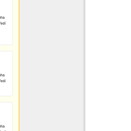
uha
ředí
uha
ředí
uha