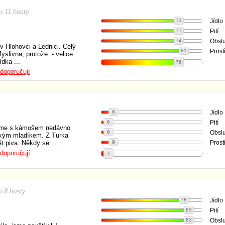
 11 hosty
73
Jídlo
77
Pití
74
Obsl
 v Hlohovci a Lednici. Celý
81
Prost
yslivna, protože: - velice
dka ...
76
doporučují
8
Jídlo
6
Pití
 jsme s kámošem nedávno
6
Obsl
ckým mladíkem. Z Turka
t piva. Někdy se ...
9
Prost
doporučují
7
 8 hosty
78
Jídlo
83
Pití
83
Obsl