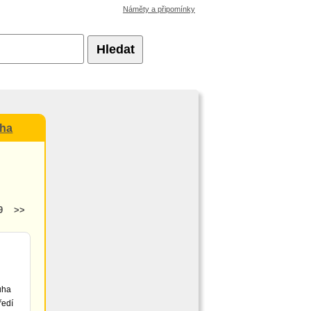
Náměty a připomínky
Hledat
uha
9
>>
uha
ředí