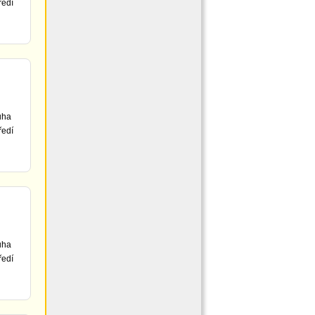
ředí
uha
ředí
uha
ředí