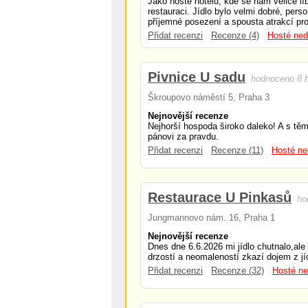
Jako hosté hotelu, kde se nám velice líbi
restauraci. Jídlo bylo velmi dobré, pers
příjemné posezení a spousta atrakcí pro
Přidat recenzi
Recenze (4)
Hosté ned
Pivnice U sadu
hodnoceno 8 
Škroupovo náměstí 5, Praha 3
Nejnovější recenze
Nejhorší hospoda široko daleko! A s tě
pánovi za pravdu.
Přidat recenzi
Recenze (11)
Hosté ne
Restaurace U Pinkasů
ho
Jungmannovo nám. 16, Praha 1
Nejnovější recenze
Dnes dne 6.6.2026 mi jídlo chutnalo,al
drzostí a neomaleností zkazí dojem z jídl
Přidat recenzi
Recenze (32)
Hosté ne