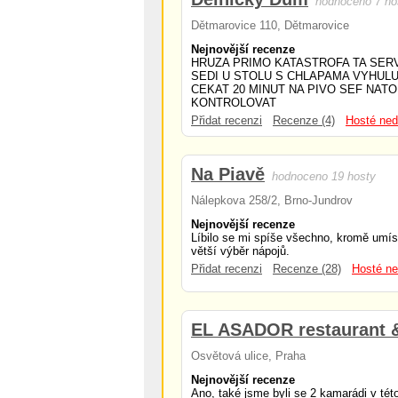
hodnoceno 7 ho
Dětmarovice 110, Dětmarovice
Nejnovější recenze
HRUZA PRIMO KATASTROFA TA SERVI
SEDI U STOLU S CHLAPAMA VYHUL
CEKAT 20 MINUT NA PIVO SEF NATO
KONTROLOVAT
Přidat recenzi
Recenze (4)
Hosté ned
Na Piavě
hodnoceno 19 hosty
Nálepkova 258/2, Brno-Jundrov
Nejnovější recenze
Líbilo se mi spíše všechno, kromě umís
větší výběr nápojů.
Přidat recenzi
Recenze (28)
Hosté ne
EL ASADOR restaurant 
Osvětová ulice, Praha
Nejnovější recenze
Ano, také jsme byli se 2 kamarádi v tét