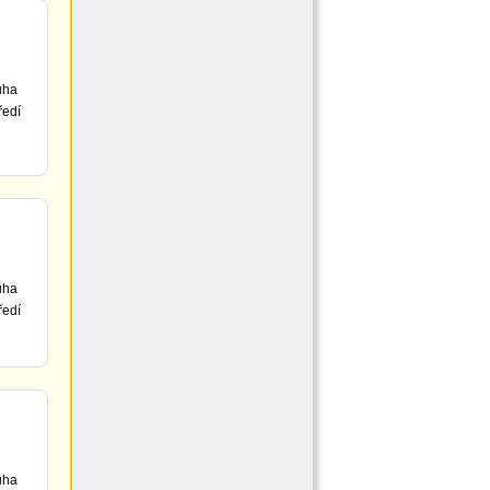
uha
ředí
uha
ředí
uha