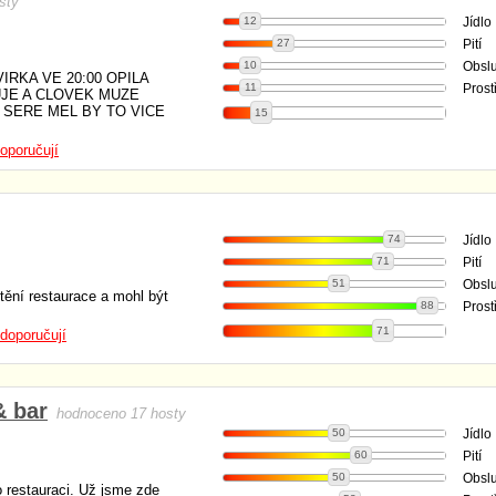
sty
12
Jídlo
27
Pití
10
Obsl
RKA VE 20:00 OPILA
11
Prost
UJE A CLOVEK MUZE
 SERE MEL BY TO VICE
15
oporučují
74
Jídlo
71
Pití
51
Obsl
tění restaurace a mohl být
88
Prost
71
doporučují
& bar
hodnoceno 17 hosty
50
Jídlo
60
Pití
50
Obsl
o restauraci. Už jsme zde