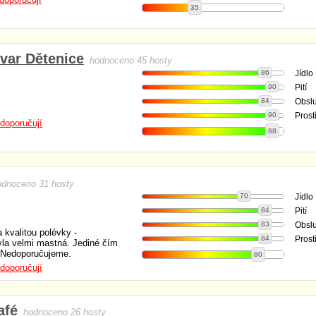
35
var Dětenice
hodnoceno 45 hosty
86
Jídlo
90
Pití
84
Obsl
90
Prost
doporučují
88
odnoceno 31 hosty
70
Jídlo
84
Pití
83
Obsl
 kvalitou polévky -
84
Prost
yla velmi mastná. Jediné čím
. Nedoporučujeme.
80
doporučují
afé
hodnoceno 26 hosty