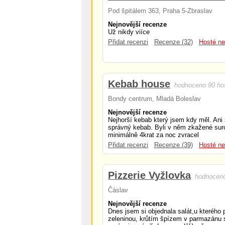
Pod špitálem 363, Praha 5-Zbraslav
Nejnovější recenze
Už nikdy viíce
Přidat recenzi
Recenze (32)
Hosté ne
Kebab house
hodnoceno 90 ho
Bondy centrum, Mladá Boleslav
Nejnovější recenze
Nejhorší kebab který jsem kdy měl. Ani si
správný kebab. Byli v něm zkažené sur
minimálně 4krat za noc zvracel
Přidat recenzi
Recenze (39)
Hosté ne
Pizzerie Vyžlovka
hodnoceno
Čáslav
Nejnovější recenze
Dnes jsem si objednala salát,u kterého p
zeleninou, krůtím špízem v parmazánu 