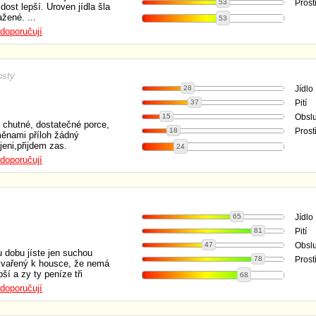
53
Prost
 dost lepší. Uroven jídla šla
ažené. ...
53
doporučují
osty
28
Jídlo
37
Pití
15
Obsl
i chutné, dostatečné porce,
18
Prost
měnami příloh žádný
eni,přijdem zas.
24
doporučují
65
Jídlo
81
Pití
47
Obsl
dobu jíste jen suchou
78
Prost
škvařený k housce, že nemá
ší a zy ty peníze tři
68
doporučují