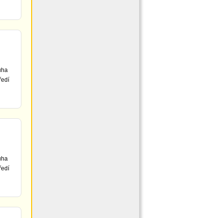
uha
ředí
uha
ředí