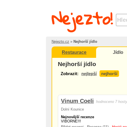
Nejezto!
Nejezto.cz
»
Nejhorší jídlo
Restaurace
Jídlo
Nejhorší jídlo
Zobrazit:
nejlepší
nejhorší
Vinum Coeli
hodnoceno 7 host
Dolní Kounice
Nejnovější recenze
VIBORNE!!!
Přidat recenzi
Recenze (11)
Hosté ne