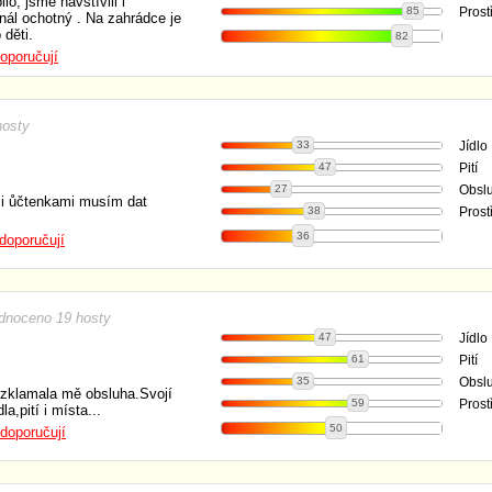
lo, jsme navštívili i
85
Prost
onál ochotný . Na zahrádce je
 děti.
82
oporučují
hosty
33
Jídlo
47
Pití
27
Obsl
mi ůčtenkami musím dat
38
Prost
36
doporučují
dnoceno 19 hosty
47
Jídlo
61
Pití
35
Obsl
e zklamala mě obsluha.Svojí
59
Prost
a,pití i místa...
50
doporučují