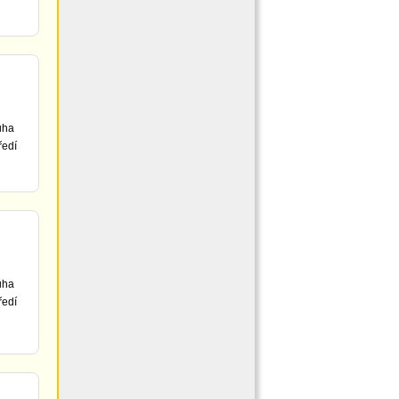
uha
ředí
uha
ředí