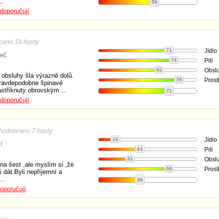
..
56
doporučují
ceno 19 hosty
71
Jídlo
neč
74
Pití
62
Obsl
 obsluhy šla výrazně dolů.
78
Prost
ravdepodobne špinavé
stříknuty obrovskÿm ...
71
doporučují
hodnoceno 7 hosty
16
Jídlo
í
42
Pití
31
Obsl
ě na šest ,ale myslím si ,že
68
Prost
i dát.Byli nepříjemní a
..
39
oporučují