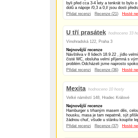
byli před cca 3-4 lety a tenkrát to bylo o
dolů a nápoje /0,3 a 0,l/ jsou dosti předr
Přidat recenzi
Recenze (21)
Hosté ne
U tří prasátek
hodnoceno 33 h
Vinohradská 122, Praha 3
Nejnovější recenze
Návštěva v 8 lidech 18.9.22 , jídlo velm
čisté WC, obsluha velmi příjemná s vý
problém.Odcházeli jsme naprosto spokoj
Přidat recenzi
Recenze (36)
Hosté ne
Mexita
hodnoceno 10 hosty
Velké náměstí 148, Hradec Králové
Nejnovější recenze
Hamburger s trhaným masem děs, celou 
housku, masa je tam nepatrně, sýt při
žádnou chuť, všude u stánku koupíte lep
Přidat recenzi
Recenze (37)
Hosté ne