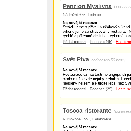
Penzion Myslivna
hodnoceno
Nádražní 675, Lednice
Nejnovější recenze
Strávili jsme s přáteli burčákový víkend
víkend jsme se stravovali v restauraci M
rychlá a příjemná obsluha - výborná nabí
Přidat recenzi
Recenze (45)
Hosté ne
Svět Piva
hodnoceno 50 hosty
Nejnovější recenze
Restaurace už naštěstí nefunguje, šli
okolo a už je zde nějaký Kebab s Ture
nedšený nejsem ale určitě lepší než Svě
Přidat recenzi
Recenze (29)
Hosté ne
Toscca ristorante
hodnoceno
V Prokopě 1551, Čelákovice
Nejnovější recenze