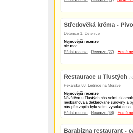
Středověká krčma - Pivo
Dětenice 1, Dětenice
Nejnovější recenze
nic moc
Přidat recenzi
Recenze (27)
Hosté ne
Restaurace u Tlustých
h
Pekařská 88, Lednice na Moravě
Nejnovější recenze
Návštěva u Tlustých nás velmi zklamala
neobsahovala deklarované suroviny a b
nás překvapila byla velmi vysoká cena
Přidat recenzi
Recenze (48)
Hosté ne
Barabizna restaurant - c