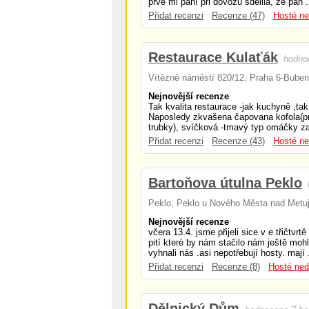
prvé mi paní při dovozu sdělila, že pan .
Přidat recenzi
Recenze (47)
Hosté ne
Restaurace Kulaťák
hodno
Vítězné náměstí 820/12, Praha 6-Bube
Nejnovější recenze
Tak kvalita restaurace -jak kuchyně ,tak
Naposledy zkvašena čapovana kofola(p
trubky), svíčková -tmavý typ omáčky za
Přidat recenzi
Recenze (43)
Hosté ne
Bartoňova útulna Peklo
Peklo, Peklo u Nového Města nad Metuj
Nejnovější recenze
včera 13.4. jsme přijeli sice v e třičtvrt
pití které by nám stačilo nám ještě mohl
vyhnali nás .asi nepotřebují hosty. mají .
Přidat recenzi
Recenze (8)
Hosté ned
Dělnický Dům