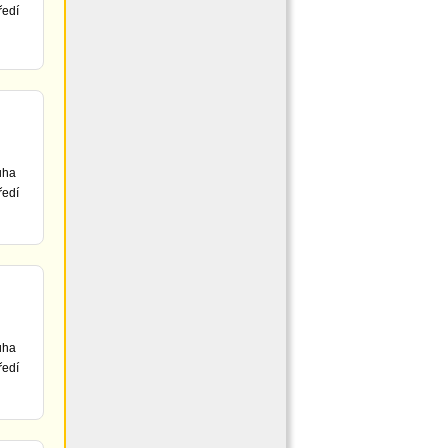
ředí
uha
ředí
uha
ředí