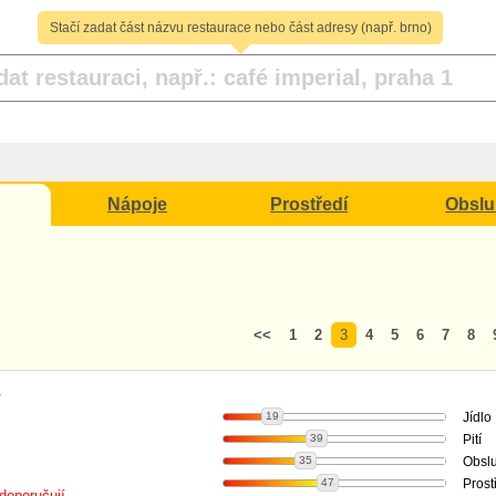
Stačí zadat část názvu restaurace nebo část adresy (např. brno)
Nápoje
Prostředí
Obsl
<<
1
2
3
4
5
6
7
8
y
19
Jídlo
39
Pití
35
Obsl
47
Prost
doporučují