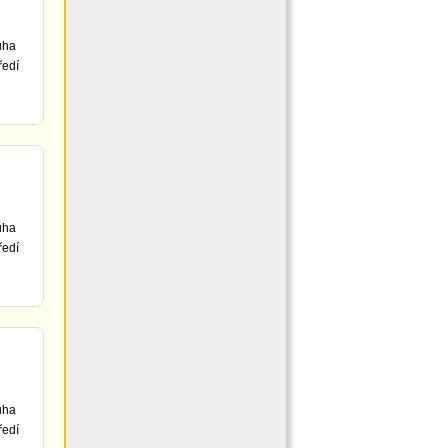
uha
ředí
uha
ředí
uha
ředí