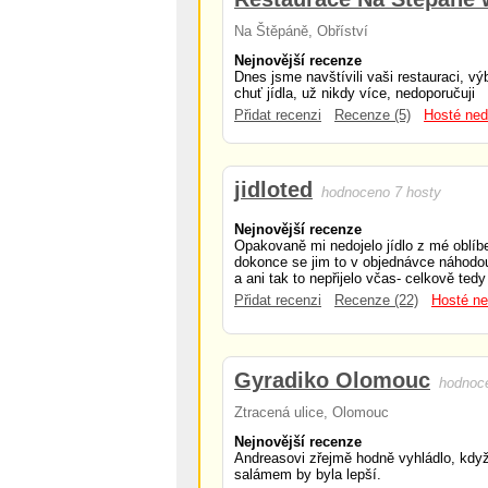
Na Štěpáně, Obříství
Nejnovější recenze
Dnes jsme navštívili vaši restauraci, výb
chuť jídla, už nikdy více, nedoporučuji
Přidat recenzi
Recenze (5)
Hosté ned
jidloted
hodnoceno 7 hosty
Nejnovější recenze
Opakovaně mi nedojelo jídlo z mé oblíb
dokonce se jim to v objednávce náhodou
a ani tak to nepřijelo včas- celkově tedy
Přidat recenzi
Recenze (22)
Hosté ne
Gyradiko Olomouc
hodnoc
Ztracená ulice, Olomouc
Nejnovější recenze
Andreasovi zřejmě hodně vyhládlo, kdy
salámem by byla lepší.