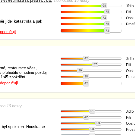
hodnoceno 18 hosty
68
Jídlo
75
Pití
72
Obsl
ěr jídel katastrofa a pak
75
Prost
73
oporučují
42
Jídlo
57
Pití
ené, restaurace včas,
29
Obsl
 přehodilo o hodinu později
 1:45 zpoždění. ...
38
Prost
doporučují
42
eno 16 hosty
51
Jídlo
42
Pití
59
Obsl
ž byl spokojen. Houska se
50
Prost