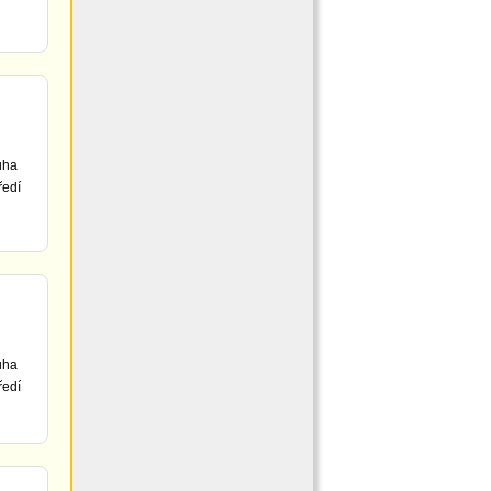
uha
ředí
uha
ředí