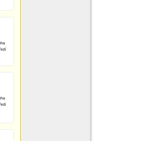
uha
ředí
uha
ředí