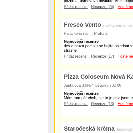
pozorná, usměvavá obsluha. Vřele dopor
Přidat recenzi
Recenze (24)
Hosté ne
Fresco Vento
hodnoceno 9 hos
Palackého nám., Praha 2
Nejnovější recenze
des a hruza pomalu se bojite objednat vs
strasne
Přidat recenzi
Recenze (17)
Hosté ne
Pizza Coloseum Nová Ka
Jantarová 3344/4 Ostrava 702 00
Nejnovější recenze
Mám tam pár chyb, ale to je prtz jsem t
Přidat recenzi
Recenze (13)
Hosté ne
Staročeská krčma
hodnocen