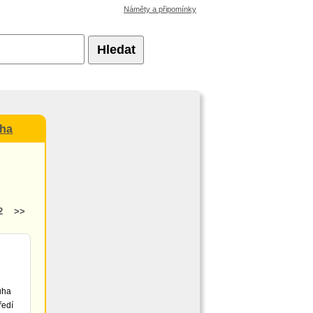
Náměty a připomínky
Hledat
uha
2
>>
uha
ředí