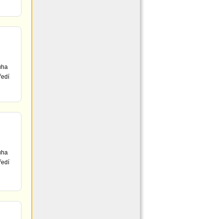
uha
ředí
uha
ředí