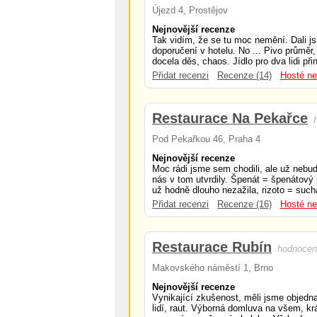
Újezd 4, Prostějov
Nejnovější recenze
Tak vidím, že se tu moc nemění. Dali j
doporučení v hotelu. No ... Pivo průměr,
docela děs, chaos. Jídlo pro dva lidi při
Přidat recenzi
Recenze (14)
Hosté ne
Restaurace Na Pekařce
Pod Pekařkou 46, Praha 4
Nejnovější recenze
Moc rádi jsme sem chodili, ale už nebu
nás v tom utvrdily. Špenát = špenátový p
už hodně dlouho nezažila, rizoto = suchá
Přidat recenzi
Recenze (16)
Hosté ne
Restaurace Rubín
hodnocen
Makovského náměstí 1, Brno
Nejnovější recenze
Vynikající zkušenost, měli jsme objedn
lidí, raut. Výborná domluva na všem, kr