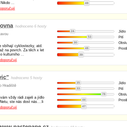
Nikdo ...
48
oporučují
lovna
hodnoceno 6 hosty
24
Jídlo
tavou
53
Pití
30
Obsl
 sbíhají cyklostezky, atd.
48
Prost
ž na povrch. Za těch x let
 kulturního ...
39
doporučují
ic"
hodnoceno 5 hosty
35
Jídlo
o Hradiště
33
Pití
78
Obsl
ám vždy rádi zajeli a jídlo
44
Prost
etu, ste nás dost nás....li
47
doporučují
 www.nastepane.cz