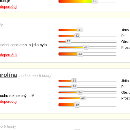
učuji!
62
doporučují
ty
37
Jídlo
32
Pití
17
Obsl
ichni neprijemni a jidlo bylo
46
Prost
33
doporučují
rolína
hodnoceno 6 hosty
23
Jídlo
24
Pití
34
Obsl
rochu rozhozený... M.
40
Prost
doporučují
30
o 6 hosty