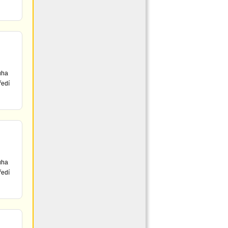
uha
ředí
uha
ředí