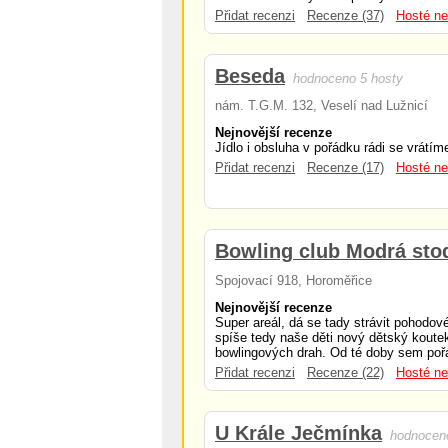
Přidat recenzi
Recenze (37)
Hosté ne
Beseda
hodnoceno 5 hosty
nám. T.G.M. 132, Veselí nad Lužnicí
Nejnovější recenze
Jídlo i obsluha v pořádku rádi se vrátím
Přidat recenzi
Recenze (17)
Hosté ne
Bowling club Modrá sto
Spojovací 918, Horoměřice
Nejnovější recenze
Super areál, dá se tady strávit pohodov
spíše tedy naše děti nový dětský koute
bowlingových drah. Od té doby sem pořád
Přidat recenzi
Recenze (22)
Hosté ne
U Krále Ječmínka
hodnoceno