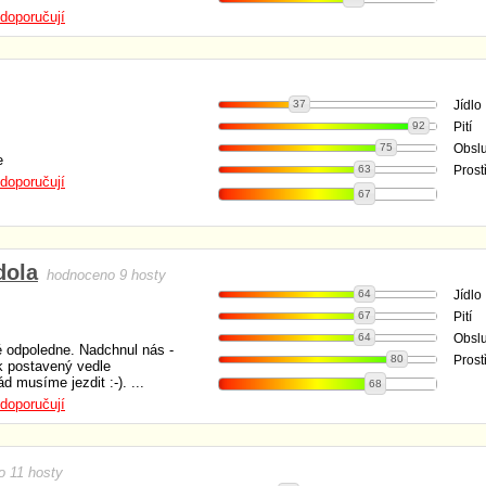
doporučují
37
Jídlo
92
Pití
75
Obsl
e
63
Prost
doporučují
67
dola
hodnoceno 9 hosty
64
Jídlo
67
Pití
64
Obsl
é odpoledne. Nadchnul nás -
80
Prost
k postavený vedle
 musíme jezdit :-). ...
68
doporučují
 11 hosty