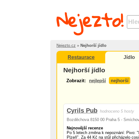
Nejezto!
Nejezto.cz
»
Nejhorší jídlo
Restaurace
Jídlo
Nejhorší jídlo
Zobrazit:
nejlepší
nejhorší
Cyrils Pub
hodnoceno 5 hosty
Bozděchova 8150 00 Praha 5 - Smícho
Nejnovější recenze
Po 5 letech změna k nepoznání: Pivo: 
Plzeň". Za 44 Kč na stůl přicházelo cosi