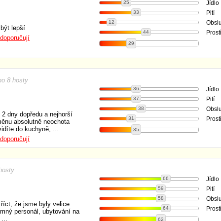
25
Jídlo
33
Pití
12
Obsl
být lepší
44
Prost
doporučují
29
o 8 hosty
36
Jídlo
37
Pití
38
Obsl
2 dny dopředu a nejhorší
31
Prost
změnu absolutně neochota
idíte do kuchyně, ...
35
doporučují
hosty
66
Jídlo
59
Pití
58
Obsl
říct, že jsme byly velice
64
Prost
emný personál, ubytování na
...
62