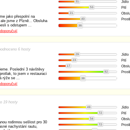
31
Jídlo
53
Pití
21
Obsl
sme jako přespolní na
40
Prost
 ale jsme z Plzně... Obsluha
nesli s odstupem ...
36
doporučují
hodnoceno 6 hosty
29
Jídlo
23
Pití
17
Obsl
deme. Poslední 3 návštěvy
82
Prost
rotlak, to jsem v restauraci
 rýže se ...
38
doporučují
o 19 hosty
49
Jídlo
72
Pití
54
Obsl
anou rodinnou sešlost pro 30
72
Prost
ásné nachystání rautu,