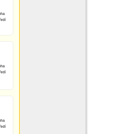
uha
ředí
uha
ředí
uha
ředí