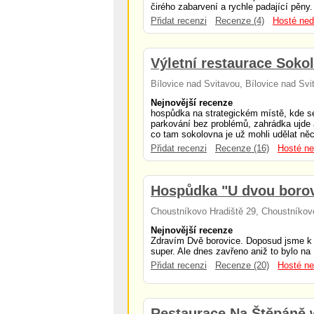
čirého zabarvení a rychle padající pěny. 
Přidat recenzi
Recenze (4)
Hosté ned
Výletní restaurace Soko
Bílovice nad Svitavou, Bílovice nad Svi
Nejnovější recenze
hospůdka na strategickém místě, kde se
parkování bez problémů, zahrádka ujde a
co tam sokolovna je už mohli udělat něco
Přidat recenzi
Recenze (16)
Hosté ne
Hospůdka "U dvou borov
Choustníkovo Hradiště 29, Choustníkov
Nejnovější recenze
Zdravím Dvě borovice. Doposud jsme k v
super. Ale dnes zavřeno aniž to bylo na N
Přidat recenzi
Recenze (20)
Hosté ne
Restaurace Na Štěpáně