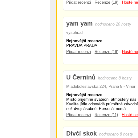
Přidat recenzi
Recenze (19)
Hosté ne
yam yam
hodnoceno 20 hosty
vysehrad
Nejnovější recenze
PRAVDA PRADA
Přidat recenzi
Recenze (19)
Hosté ne
U Černínů
hodnoceno 8 hosty
Mladoboleslavská 224, Praha 9 - Vinoř
Nejnovější recenze
Místo příjemné sváteční atmosféry nás
Kvalita jídla odpovídá průměrné závodní 
než dvojnásobné. Personál nemá ...
Přidat recenzi
Recenze (11)
Hosté ne
Dívčí skok
hodnoceno 8 hosty