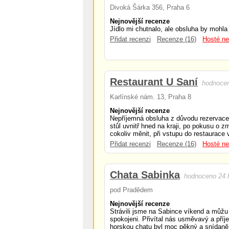
Divoká Šárka 356, Praha 6
Nejnovější recenze
Jídlo mi chutnalo, ale obsluha by mohla 
Přidat recenzi
Recenze (16)
Hosté ne
Restaurant U Saní
hodnocen
Karlínské nám. 13, Praha 8
Nejnovější recenze
Nepříjemná obsluha z důvodu rezervace 
stůl uvnitř hned na kraji, po pokusu o 
cokoliv měnit, při vstupu do restaurace v
Přidat recenzi
Recenze (16)
Hosté ne
Chata Sabinka
hodnoceno 24 
pod Pradědem
Nejnovější recenze
Strávili jsme na Sabince víkend a můžu 
spokojeni. Přivítal nás usměvavý a příj
horskou chatu byl moc pěkný a snídaně 