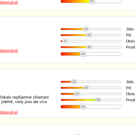
51
doporučují
42
Jídlo
44
Pití
6
Obsl
46
Prost
doporučují
34
20
Jídlo
40
Pití
24
Obsl
 čekalo nepříjemné zklamání.
59
Prost
jídelně, ceny jsou ale více
36
doporučují