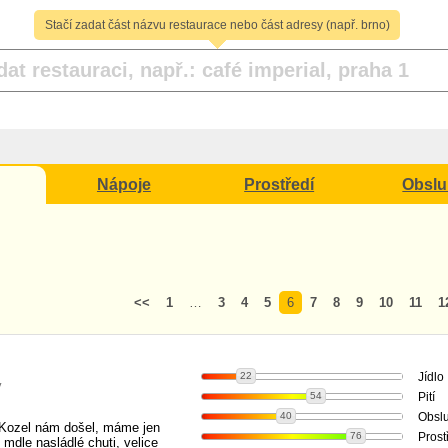
Stačí zadat část názvu restaurace nebo část adresy (např. brno)
Nápoje
Prostředí
Obsl
<<
1
…
3
4
5
6
7
8
9
10
11
1
22
Jídlo
v
54
Pití
40
Obsl
"Kozel nám došel, máme jen
76
Prost
 mdle nasládlé chuti, velice