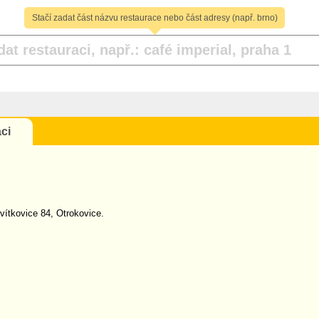
Stačí zadat část názvu restaurace nebo část adresy (např. brno)
ci
vítkovice 84, Otrokovice.