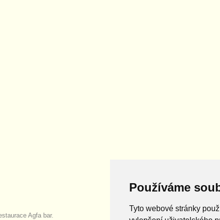
Používáme soub
Tyto webové stránky použí
estaurace Agfa bar.