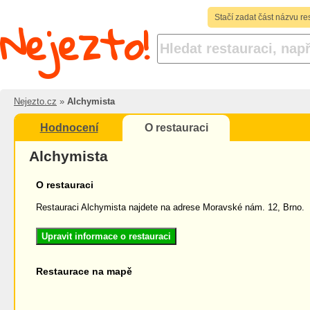
Nejezto!
Stačí zadat část názvu re
Nejezto.cz
»
Alchymista
Hodnocení
O restauraci
Alchymista
O restauraci
Restauraci Alchymista najdete na adrese Moravské nám. 12, Brno.
Upravit informace o restauraci
Restaurace na mapě