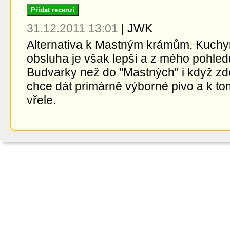
Přidat recenzi
31.12.2011 13:01
|
JWK
Alternativa k Mastným krámům. Kuchyně
obsluha je však lepší a z mého pohledu
Budvarky než do "Mastných" i když zde
chce dát primárně výborné pivo a k t
vřele.