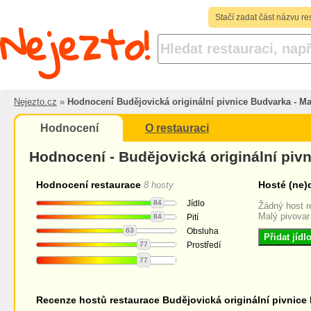
Nejezto!
Stačí zadat část názvu re
Nejezto.cz
»
Hodnocení Budějovická originální pivnice Budvarka - Ma
Hodnocení
O restauraci
Hodnocení - Budějovická originální piv
Hodnocení restaurace
Hosté (ne)
8 hosty
84
Jídlo
Žádný host r
Malý pivovar 
84
Pití
63
Obsluha
Přidat jíd
77
Prostředí
77
Recenze hostů restaurace Budějovická originální pivnice