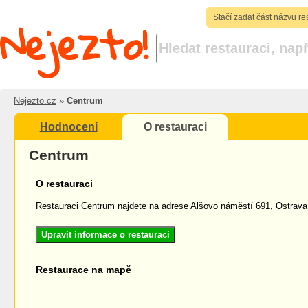
Nejezto!
Stačí zadat část názvu re
Nejezto.cz
»
Centrum
Hodnocení
O restauraci
Centrum
O restauraci
Restauraci Centrum najdete na adrese Alšovo náměstí 691, Ostrava
Upravit informace o restauraci
Restaurace na mapě