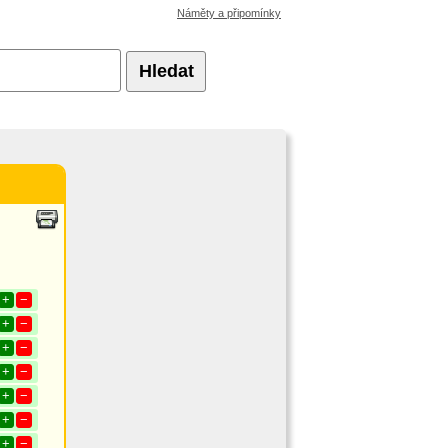
Náměty a připomínky
Hledat
+
−
+
−
+
−
+
−
+
−
+
−
+
−