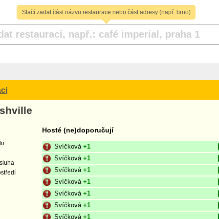
Stačí zadat část názvu restaurace nebo část adresy (např. brno)
ci
shville
Hosté (ne)doporučují
lo
Svíčková
+1
Svíčková
+1
sluha
Svíčková
+1
středí
Svíčková
+1
Svíčková
+1
Svíčková
+1
Svíčková
+1