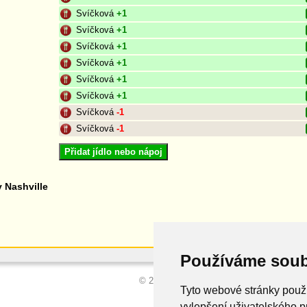
Svíčková
+1
Svíčková
+1
Svíčková
+1
Svíčková
+1
Svíčková
+1
Svíčková
+1
Svíčková
-1
Svíčková
-1
Přidat jídlo nebo nápoj
 Nashville
Používáme soub
© 2026
Tyto webové stránky použí
vylepšení uživatelského p