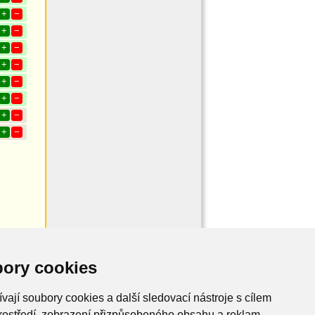
+
−
+
−
+
−
+
−
+
−
+
−
+
−
+
−
ory cookies
vají soubory cookies a další sledovací nástroje s cílem
rostředí, zobrazení přizpůsobeného obsahu a reklam,