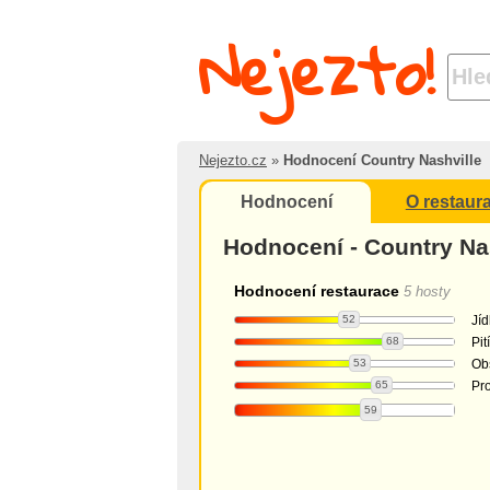
Nejezto!
Nejezto.cz
»
Hodnocení Country Nashville
Hodnocení
O restaura
Hodnocení - Country Na
Hodnocení restaurace
5 hosty
52
Jíd
68
Pití
53
Ob
65
Pro
59