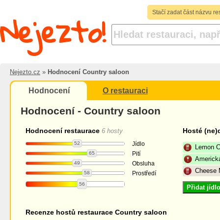
Nejezto!
Stačí zadat část názvu re
Nejezto.cz
»
Hodnocení Country saloon
Hodnocení
O restauraci
Hodnocení - Country saloon
Hodnocení restaurace
Hosté (ne)
6 hosty
52
Jídlo
Lemon C
65
Pití
Americk
49
Obsluha
Cheese
58
Prostředí
56
Přidat jíd
Recenze hostů restaurace Country saloon