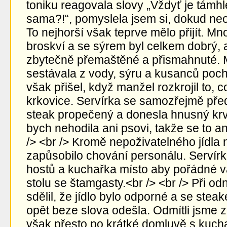
toniku reagovala slovy „Vždyť je támhle
sama?!“, pomyslela jsem si, dokud neo
To nejhorší však teprve mělo přijít. Mn
broskví a se sýrem byl celkem dobrý, 
zbytečně přemaštěné a přismahnuté.
sestávala z vody, sýru a kusanců poc
však přišel, když manžel rozkrojil to, 
krkovice. Servírka se samozřejmě pře
steak propečený a donesla hnusný krv
bych nehodila ani psovi, takže se to ani 
/> <br /> Kromě nepoživatelného jídla
zapůsobilo chování personálu. Servírka
hostů a kuchařka místo aby pořádné va
stolu se štamgasty.<br /> <br /> Při od
sdělil, že jídlo bylo odporné a se ste
opět beze slova odešla. Odmítli jsme z
však přesto po krátké domluvě s kuc