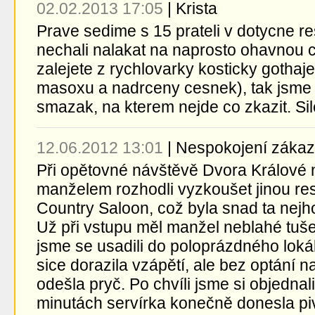
02.02.2013 17:05
|
Krista
Prave sedime s 15 prateli v dotycne re
nechali nalakat na naprosto ohavnou 
zalejete z rychlovarky kosticky gothaje
masoxu a nadrceny cesnek), tak jsme si
smazak, na kterem nejde co zkazit. Sil
12.06.2012 13:01
|
Nespokojení zákaz
Při opětovné návštěvě Dvora Králové
manželem rozhodli vyzkoušet jinou rest
Country Saloon, což byla snad ta nejho
Už při vstupu měl manžel neblahé tušen
jsme se usadili do poloprázdného lokálu
sice dorazila vzápětí, ale bez optání
odešla pryč. Po chvíli jsme si objednali
minutách servírka konečně donesla p