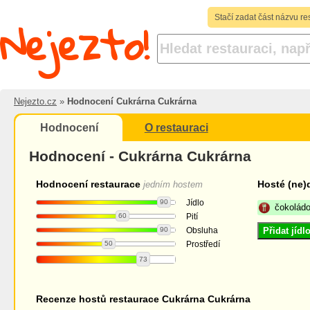
Nejezto!
Stačí zadat část názvu re
Nejezto.cz
»
Hodnocení Cukrárna Cukrárna
Hodnocení
O restauraci
Hodnocení - Cukrárna Cukrárna
Hodnocení restaurace
Hosté (ne)
jedním hostem
90
Jídlo
čokolád
60
Pití
90
Obsluha
Přidat jíd
50
Prostředí
73
Recenze hostů restaurace Cukrárna Cukrárna