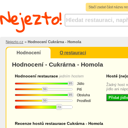
Nejezto!
Stačí zadat část názvu re
Nejezto.cz
»
Hodnocení Cukrárna - Homola
Hodnocení
O restauraci
Hodnocení - Cukrárna - Homola
Hodnocení restaurace
Hosté (ne)
jedním hostem
95
Jídlo
Žádný host r
jídlo ani nápo
50
Pití
95
Obsluha
Přidat jíd
50
Prostředí
73
Recenze hostů restaurace Cukrárna - Homola