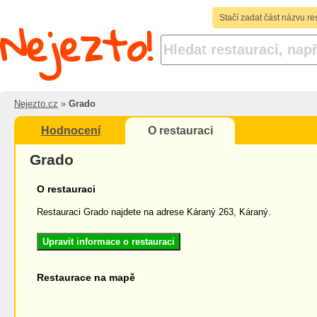
Nejezto!
Stačí zadat část názvu re
Nejezto.cz
»
Grado
Hodnocení
O restauraci
Grado
O restauraci
Restauraci Grado najdete na adrese Káraný 263, Káraný.
Upravit informace o restauraci
Restaurace na mapě