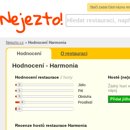
Nejezto!
Stačí zadat část názvu re
Nejezto.cz
»
Hodnocení Harmonia
Hodnocení
O restauraci
Hodnocení - Harmonia
Hodnocení restaurace
Hosté (ne)
2 hosty
5
Jídlo
Žádný host r
nápoj.
5
Pití
5
Obsluha
Přidat jíd
8
Prostředí
6
Recenze hostů restaurace Harmonia