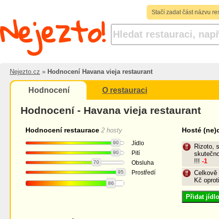
Nejezto!
Stačí zadat část názvu re
Nejezto.cz
»
Hodnocení Havana vieja restaurant
Hodnocení
O restauraci
Hodnocení - Havana vieja restaurant
Hodnocení restaurace
Hosté (ne)
2 hosty
90
Jídlo
Rizoto, s
90
Pití
skutečn
!!!
-1
70
Obsluha
95
Prostředí
Celkově 
Kč oprot
86
Přidat jíd