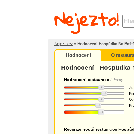
Nejezto!
Nejezto.cz
»
Hodnocení Hospůdka Na Bašt
Hodnocení
O restaura
Hodnocení - Hospůdka 
Hodnocení restaurace
2 hosty
60
Jíd
67
Pití
60
Ob
57
Pro
61
Recenze hostů restaurace Hospůd