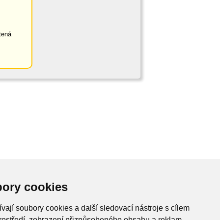
tená
ory cookies
vají soubory cookies a další sledovací nástroje s cílem
rostředí, zobrazení přizpůsobeného obsahu a reklam,