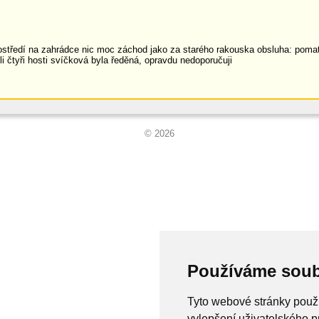
ostředí na zahrádce nic moc záchod jako za starého rakouska obsluha: poma
yli čtyři hosti svíčková byla ředěná, opravdu nedoporučuji
© 2026
Používáme soub
Tyto webové stránky použí
vylepšení uživatelského p