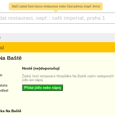
Stačí zadat část názvu restaurace nebo část adresy (např. brno)
ě
ci
Na Baště
Hosté (ne)doporučují
lo
Žádný host restaurace Hospůdka Na Baště zatím nedoporučil
jídlo ani nápoj.
sluha
Přidat jídlo nebo nápoj
středí
ka Na Baště