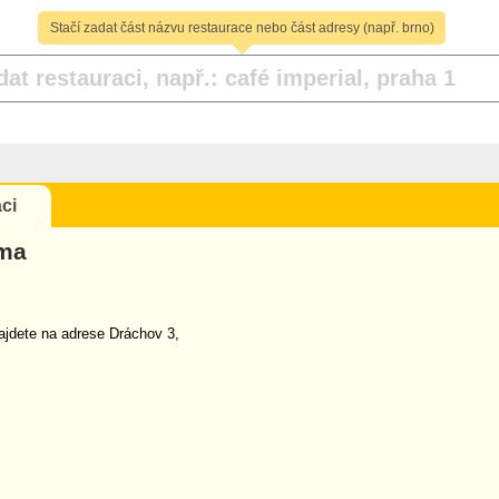
Stačí zadat část názvu restaurace nebo část adresy (např. brno)
ci
ma
jdete na adrese Dráchov 3,