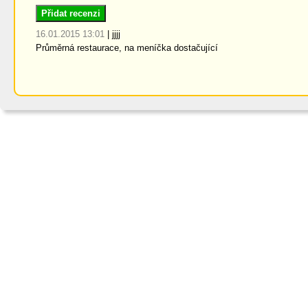
Přidat recenzi
16.01.2015 13:01
|
jjjj
Průměrná restaurace, na meníčka dostačující