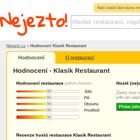
Nejezto!
Stačí zadat část názvu re
Nejezto.cz
»
Hodnocení Klasik Restaurant
Hodnocení
O restauraci
Hodnocení - Klasik Restaurant
Hodnocení restaurace
Hosté (ne)
jedním hostem
50
Jídlo
Žádný host r
jídlo ani nápo
50
Pití
50
Obsluha
Přidat jíd
50
Prostředí
50
Recenze hostů restaurace Klasik Restaurant