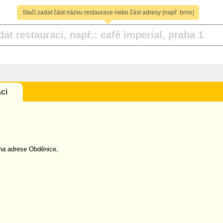
Stačí zadat část názvu restaurace nebo část adresy (např. brno)
ci
na adrese Obděnice,