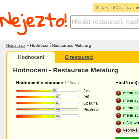
Nejezto!
Stačí zadat část názvu re
Nejezto.cz
»
Hodnocení Restaurace Metalurg
Hodnocení
O restauraci
Hodnocení - Restaurace Metalurg
Hodnocení restaurace
Hosté (ne)
12 hosty
61
Jídlo
menu sv
67
Pití
menu sv
67
Obsluha
menu sv
66
Prostředí
menu sv
65
dršťkov
vepřová