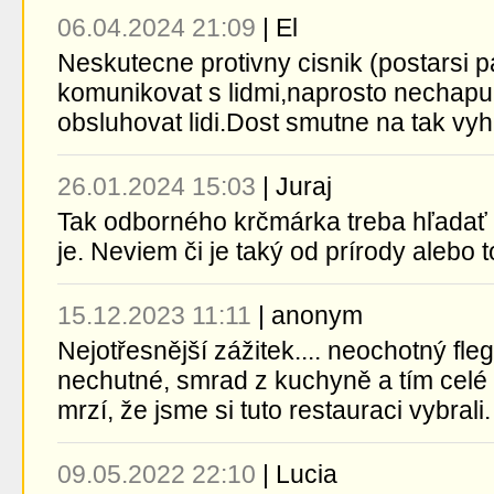
06.04.2024 21:09
|
El
Neskutecne protivny cisnik (postarsi 
komunikovat s lidmi,naprosto nechapu
obsluhovat lidi.Dost smutne na tak v
26.01.2024 15:03
|
Juraj
Tak odborného krčmárka treba hľadať 
je. Neviem či je taký od prírody alebo t
15.12.2023 11:11
|
anonym
Nejotřesnější zážitek.... neochotný fle
nechutné, smrad z kuchyně a tím celé 
mrzí, že jsme si tuto restauraci vybrali
09.05.2022 22:10
|
Lucia