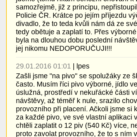
samozřejmě, již z principu, nepřistoupil
Policie ČR. Krátce po jejím příjezdu v
divadlo, že to teda kvůli nám dá ze své
tedy obětuje a zaplatí to. Přes výborné
byla na dlouhou dobu poslední návště
jej nikomu NEDOPORUČUJI!!!
29.01.2016 01:01
|
lpes
Zašli jsme "na pivo" se spolužáky ze 
často. Musím říci pivo výborné, jídlo 
úslužná, prostředí v nekuřácké části 
návštěvy, až téměř k nule, srazilo ch
provozního při placení. Ačkoli jsme si 
za každé pivo, ve své vlastní aplikaci 
chtěli zaplatit o 12 piv (540 Kč) více, n
proto zavolat provozního, že to s ním 