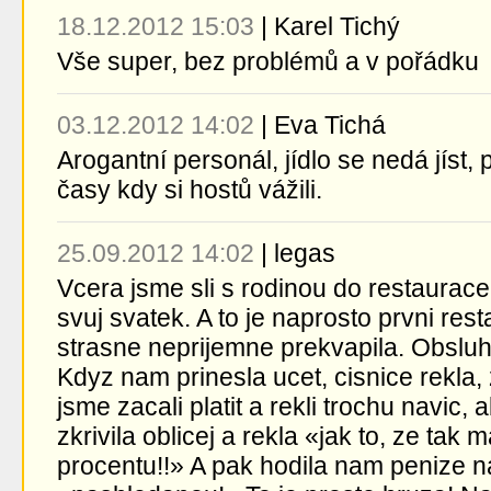
18.12.2012 15:03
|
Karel Tichý
Vše super, bez problémů a v pořádku
03.12.2012 14:02
|
Eva Tichá
Arogantní personál, jídlo se nedá jíst, 
časy kdy si hostů vážili.
25.09.2012 14:02
|
legas
Vcera jsme sli s rodinou do restaurace
svuj svatek. A to je naprosto prvni res
strasne neprijemne prekvapila. Obslu
Kdyz nam prinesla ucet, cisnice rekla, 
jsme zacali platit a rekli trochu navic, 
zkrivila oblicej a rekla «jak to, ze tak
procentu!!» A pak hodila nam penize n