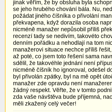
jinak věřím, že by obsluha byla schop
se jeho hrubého chování bála. Nu, ned
požádat jiného číšníka o přivolání ma
překvapena, když dorazila osoba napros
nicméně manažer nepůsobil příliš pře
recenzí tady se nedivím, takovéto cho
denním pořádku a nehodlají na tom nic
manažerovi situace nechce příliš řešit
až poté, co jsem toto řešení sama nav
sdělil, že takovéhle jednání není přípu
nicméně číšník ho ignoroval, odešel do
byl přivolán zpátky, byl na mě opět úto
manažer zde opravdu není manažerem
žádný respekt. Věřte, že v tomto podn
zda vaše návštěva bude příjemná, naop
měli zkažený celý večer!