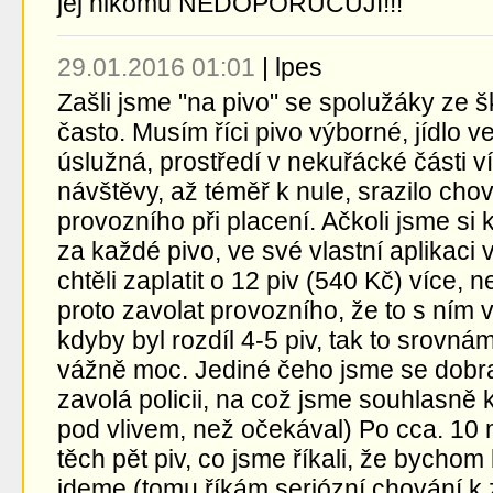
jej nikomu NEDOPORUČUJI!!!
29.01.2016 01:01
|
lpes
Zašli jsme "na pivo" se spolužáky ze 
často. Musím říci pivo výborné, jídlo 
úslužná, prostředí v nekuřácké části 
návštěvy, až téměř k nule, srazilo ch
provozního při placení. Ačkoli jsme si 
za každé pivo, ve své vlastní aplikaci 
chtěli zaplatit o 12 piv (540 Kč) více, n
proto zavolat provozního, že to s ním 
kdyby byl rozdíl 4-5 piv, tak to srovná
vážně moc. Jediné čeho jsme se dobra
zavolá policii, na což jsme souhlasně k
pod vlivem, než očekával) Po cca. 10 m
těch pět piv, co jsme říkali, že bychom
jdeme (tomu říkám seriózní chování k 