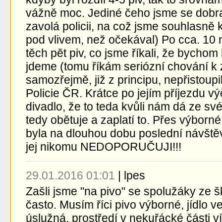
vážně moc. Jediné čeho jsme se dobra
zavolá policii, na což jsme souhlasně k
pod vlivem, než očekával) Po cca. 10 m
těch pět piv, co jsme říkali, že bychom
jdeme (tomu říkám seriózní chování k 
samozřejmě, již z principu, nepřistoupil
Policie ČR. Krátce po jejím příjezdu v
divadlo, že to teda kvůli nám dá ze své
tedy obětuje a zaplatí to. Přes výborné
byla na dlouhou dobu poslední návště
jej nikomu NEDOPORUČUJI!!!
29.01.2016 01:01
|
lpes
Zašli jsme "na pivo" se spolužáky ze 
často. Musím říci pivo výborné, jídlo 
úslužná, prostředí v nekuřácké části 