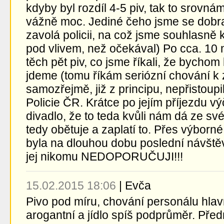
kdyby byl rozdíl 4-5 piv, tak to srovná
vážně moc. Jediné čeho jsme se dobra
zavolá policii, na což jsme souhlasně k
pod vlivem, než očekával) Po cca. 10 m
těch pět piv, co jsme říkali, že bychom
jdeme (tomu říkám seriózní chování k 
samozřejmě, již z principu, nepřistoupil
Policie ČR. Krátce po jejím příjezdu v
divadlo, že to teda kvůli nám dá ze své
tedy obětuje a zaplatí to. Přes výborné
byla na dlouhou dobu poslední návště
jej nikomu NEDOPORUČUJI!!!
15.02.2015 18:06
|
Evča
Pivo pod míru, chování personálu hlav
arogantní a jídlo spíš podprůměr. Pře