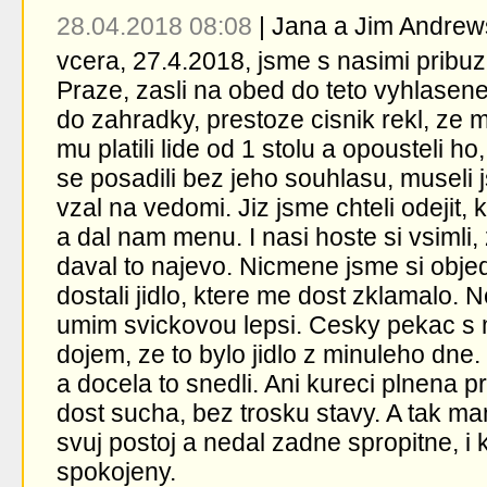
28.04.2018 08:08
|
Jana a Jim Andrew
vcera, 27.4.2018, jsme s nasimi pribuzn
Praze, zasli na obed do teto vyhlasene
do zahradky, prestoze cisnik rekl, ze m
mu platili lide od 1 stolu a opousteli 
se posadili bez jeho souhlasu, museli
vzal na vedomi. Jiz jsme chteli odejit, 
a dal nam menu. I nasi hoste si vsimli,
daval to najevo. Nicmene jsme si objed
dostali jidlo, ktere me dost zklamalo.
umim svickovou lepsi. Cesky pekac s 
dojem, ze to bylo jidlo z minuleho dne.
a docela to snedli. Ani kureci plnena p
dost sucha, bez trosku stavy. A tak ma
svuj postoj a nedal zadne spropitne, i 
spokojeny.