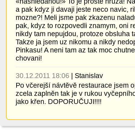
«nashledanou!» To je proste hruza! Na 
a pak kdyz ji davaji jeste neco navic, ri
mozne?! Meli jsme pak zkazenu naladu a
pak, kdyz to rozpovedli znamym, oni re
nikdy tam nepujdou, protoze obsluha 
Takze ja jsem uz nikomu a nikdy nedop
Pinkasu! A neni tam az tak moc chutne
chovani!
30.12.2011 18:06
|
Stanislav
Po včerejší návtěvě restaurace jsem opě
zcela zaplněn tak je v rukou vyčepního
jako křen. DOPORUČUJI!!!!