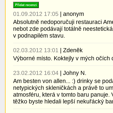
Přidat recenzi
01.09.2012 17:05
|
anonym
Absolutně nedoporučuji restauraci Ame
nebot zde podávají totálně neestetická 
v podnapilém stavu.
02.03.2012 13:01
|
Zdeněk
Výborné místo. Koktejly v mých očích 
23.02.2012 16:04
|
Johny N.
Am besten von allen... :) drinky se po
netypických skleničkách a právě to u
atmosféru, která v tomto baru panuje.
těžko byste hledali lepší nekuřácký bar