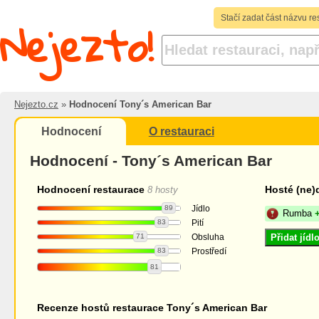
Nejezto!
Stačí zadat část názvu re
Nejezto.cz
»
Hodnocení Tony´s American Bar
Hodnocení
O restauraci
Hodnocení - Tony´s American Bar
Hodnocení restaurace
Hosté (ne)
8 hosty
89
Jídlo
Rumba
83
Pití
71
Obsluha
Přidat jíd
83
Prostředí
81
Recenze hostů restaurace Tony´s American Bar