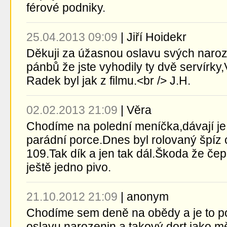
férové podniky.
25.04.2013 09:09
|
Jiří Hoidekr
Děkuji za úžasnou oslavu svých naroze
pánbů že jste vyhodily ty dvě servírky
Radek byl jak z filmu.<br /> J.H.
02.02.2013 21:09
|
Věra
Chodíme na polední meníčka,dávají je n
parádní porce.Dnes byl rolovaný špíz c
109.Tak dík a jen tak dál.Škoda že čepu
ještě jedno pivo.
21.10.2012 21:09
|
anonym
Chodíme sem deně na obědy a je to p
oslavu narozenin a takový dort jako mě