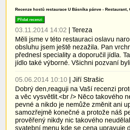
Recenze hostů restaurace U Básníka pánve - Restaurant,
Přidat recenzi
03.11.2014 14:02
|
Tereza
Měli jsme v této restauraci oslavu na
obsluhu jsem ještě nezažila. Pan vrc
přednesl speciality a doporučil jídla. 
jídlo také výborné. Všichni pozvaní byl
05.06.2014 10:10
|
Jiří Strašic
Dobrý den,reaguji na Vaší recenzi prot
a věc vysvětlit.<br /> Něco takového 
pevné a nikdo je nemůže změnit ani upr
samozřejmě konečné a protože náš per
prověřený nikdy nic takového neudělal
svatební menu kde se cena upravuje d