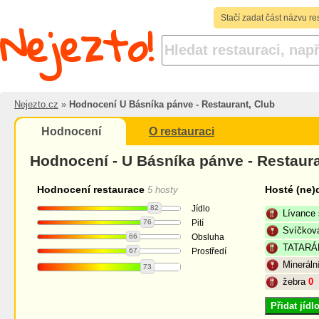
Nejezto!
Stačí zadat část názvu re
Nejezto.cz
»
Hodnocení U Básníka pánve - Restaurant, Club
Hodnocení
O restauraci
Hodnocení - U Básníka pánve - Restaura
Hodnocení restaurace
Hosté (ne)
5 hosty
82
Jídlo
Lívance
76
Pití
Svíčková
66
Obsluha
TATARÁ
67
Prostředí
Mineráln
73
žebra
0
Přidat jíd