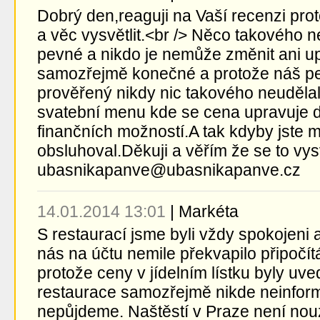
Dobrý den,reaguji na Vaší recenzi prot
a věc vysvětlit.<br /> Něco takového 
pevné a nikdo je nemůže změnit ani upr
samozřejmě konečné a protože náš per
prověřený nikdy nic takového neudělal
svatební menu kde se cena upravuje d
finančních možností.A tak kdyby jste 
obsluhoval.Děkuji a věřím že se to vy
ubasnikapanve@ubasnikapanve.cz
14.01.2014 13:01
|
Markéta
S restaurací jsme byli vždy spokojeni 
nás na účtu nemile překvapilo připočí
protože ceny v jídelním lístku byly uv
restaurace samozřejmě nikde neinfor
nepůjdeme. Naštěstí v Praze není nouz