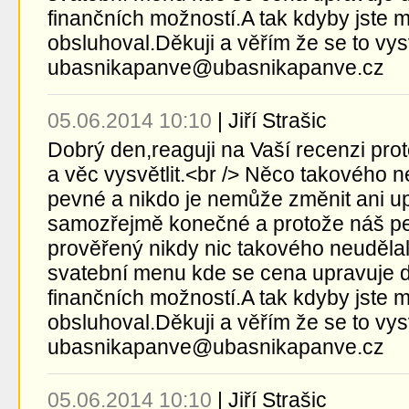
finančních možností.A tak kdyby jste 
obsluhoval.Děkuji a věřím že se to vy
ubasnikapanve@ubasnikapanve.cz
05.06.2014 10:10
|
Jiří Strašic
Dobrý den,reaguji na Vaší recenzi prot
a věc vysvětlit.<br /> Něco takového 
pevné a nikdo je nemůže změnit ani upr
samozřejmě konečné a protože náš per
prověřený nikdy nic takového neudělal
svatební menu kde se cena upravuje d
finančních možností.A tak kdyby jste 
obsluhoval.Děkuji a věřím že se to vy
ubasnikapanve@ubasnikapanve.cz
05.06.2014 10:10
|
Jiří Strašic