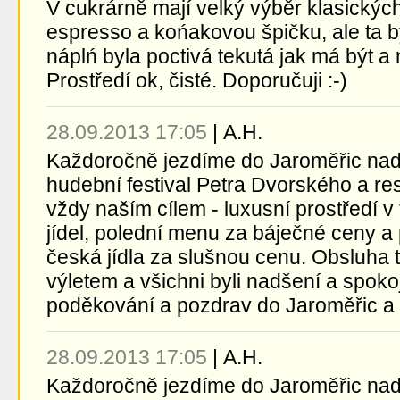
V cukrárně mají velký výběr klasickýc
espresso a końakovou špičku, ale ta 
náplń byla poctivá tekutá jak má být a
Prostředí ok, čisté. Doporučuji :-)
28.09.2013 17:05
|
A.H.
Každoročně jezdíme do Jaroměřic na
hudební festival Petra Dvorského a re
vždy naším cílem - luxusní prostředí 
jídel, polední menu za báječné ceny a 
česká jídla za slušnou cenu. Obsluha ta
výletem a všichni byli nadšení a spok
poděkování a pozdrav do Jaroměřic a ta
28.09.2013 17:05
|
A.H.
Každoročně jezdíme do Jaroměřic na