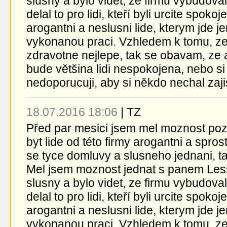
slusny a bylo videt, ze firmu vybudova
delal to pro lidi, kteří byli urcite spoko
arogantni a neslusni lide, kterym jde j
vykonanou praci. Vzhledem k tomu, ze 
zdravotne nejlepe, tak se obavam, ze 
bude většina lidi nespokojena, nebo si
nedoporucuji, aby si někdo nechal zajist
18.07.2016 18:06
|
TZ
Před par mesici jsem mel moznost pozn
byt lide od této firmy arogantni a spros
se tyce domluvy a slusneho jednani, ta
Mel jsem moznost jednat s panem Lessl
slusny a bylo videt, ze firmu vybudova
delal to pro lidi, kteří byli urcite spoko
arogantni a neslusni lide, kterym jde j
vykonanou praci. Vzhledem k tomu, ze 