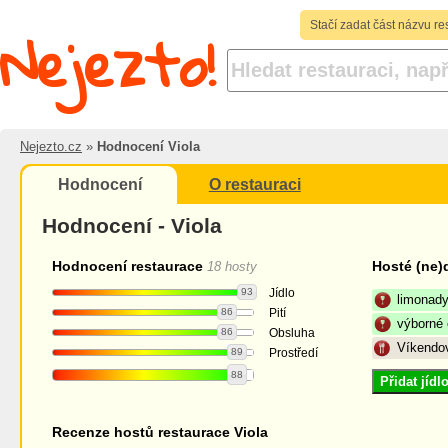
Nejezto!
Stačí zadat část názvu re
Nejezto.cz
»
Hodnocení Viola
Hodnocení
O restauraci
Hodnocení - Viola
Hodnocení restaurace
Hosté (ne)
18 hosty
93
Jídlo
limonad
86
Pití
výborné
86
Obsluha
Víkendo
89
Prostředí
88
Přidat jíd
Recenze hostů restaurace Viola