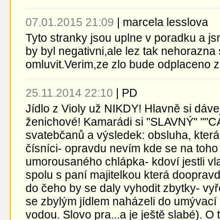
07.01.2015 21:09
|
marcela lesslova
Tyto stranky jsou uplne v poradku a js
by byl negativni,ale lez tak nehorazna
omluvit.Verim,ze zlo bude odplaceno 
25.11.2014 22:10
|
PD
Jídlo z Violy už NIKDY! Hlavně si dáve
ženichové! Kamarádi si "SLAVNÝ" ""C
svatebčanů a výsledek: obsluha, která 
čísníci- opravdu nevím kde se na toho 
umorousaného chlápka- kdoví jestli vl
spolu s paní majitelkou která doopravd
do čeho by se daly vyhodit zbytky- vyř
se zbylým jídlem naházeli do umývací
vodou. Slovo pra...a je ještě slabé). 