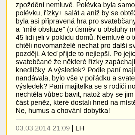
zpoždění nemluvě. Polévka byla samo
polévku, řízky+ salát a aniž by se obtěž
byla asi připravená hra pro svatebčany
a "milé obsluze" (o úsměv u obsluhy ne
45 lidí jeli v poklidu domů. Nemluvě o to
chtěli novomanželé nechat pro další sva
později. A teď přijde to nejlepší. Po jej
svatebčané že některé řízky zapáchají
knedlíčky. A výsledek? Podle paní maj
nandávala, bylo vše v pořádku a svate
výsledek? Paní majitelka se s rodiči no
nechtěla vůbec bavit, natož aby se jim
část peněz, které dostali hned na mí
Ne, humus a chování dobytka!
03.03.2014 21:09
|
LH