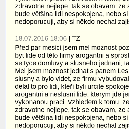
zdravotne nejlepe, tak se obavam, ze 
bude většina lidi nespokojena, nebo si
nedoporucuji, aby si někdo nechal zajist
18.07.2016 18:06
|
TZ
Před par mesici jsem mel moznost pozn
byt lide od této firmy arogantni a spros
se tyce domluvy a slusneho jednani, ta
Mel jsem moznost jednat s panem Lessl
slusny a bylo videt, ze firmu vybudova
delal to pro lidi, kteří byli urcite spoko
arogantni a neslusni lide, kterym jde j
vykonanou praci. Vzhledem k tomu, ze 
zdravotne nejlepe, tak se obavam, ze 
bude většina lidi nespokojena, nebo si
nedoporucuji, aby si někdo nechal zajist