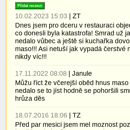
Přidat recenzi
10.02.2023 15:03
|
ZT
Dnes jsem pro dceru v restauraci objed
co donesli byla katastrofa! Smrad už jak 
nedalo vůbec a ještě si kuchařka dovolí
maso!!! Asi netuší jak vypadá čerstvé m
nikdy víc!!!
17.11.2022 08:08
|
Janule
Můžu říct že včerejší oběd hnus maso
nedalo se to jíst hodně se pohoršili s
hrůza děs
18.07.2016 18:06
|
TZ
Před par mesici jsem mel moznost pozn