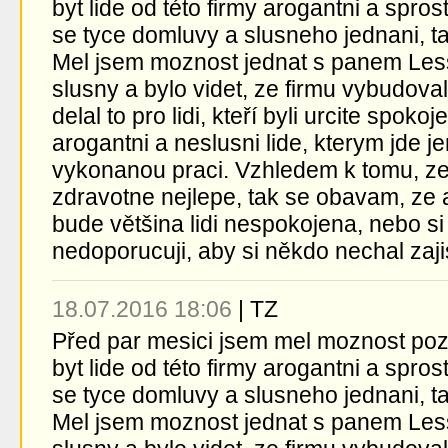
byt lide od této firmy arogantni a spros
se tyce domluvy a slusneho jednani, ta
Mel jsem moznost jednat s panem Lessl
slusny a bylo videt, ze firmu vybudova
delal to pro lidi, kteří byli urcite spoko
arogantni a neslusni lide, kterym jde j
vykonanou praci. Vzhledem k tomu, ze 
zdravotne nejlepe, tak se obavam, ze 
bude většina lidi nespokojena, nebo si
nedoporucuji, aby si někdo nechal zajist
18.07.2016 18:06
|
TZ
Před par mesici jsem mel moznost pozn
byt lide od této firmy arogantni a spros
se tyce domluvy a slusneho jednani, ta
Mel jsem moznost jednat s panem Lessl