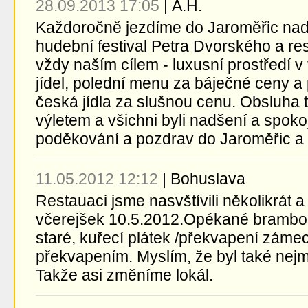
28.09.2013 17:05
|
A.H.
Každoročně jezdíme do Jaroměřic na
hudební festival Petra Dvorského a re
vždy naším cílem - luxusní prostředí 
jídel, polední menu za báječné ceny a 
česká jídla za slušnou cenu. Obsluha ta
výletem a všichni byli nadšení a spok
poděkování a pozdrav do Jaroměřic a ta
11.05.2012 12:12
|
Bohuslava
Restauaci jsme nasvštívili několikrát a
včerejšek 10.5.2012.Opékané brambor
staré, kuřecí plátek /překvapení záme
překvapením. Myslím, že byl také nej
Takže asi změníme lokál.