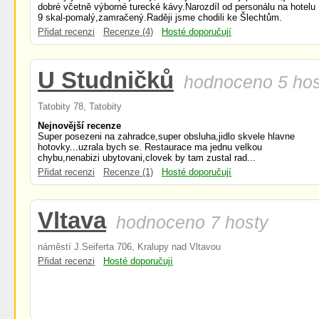
dobré včetně výborné turecké kávy.Narozdíl od personálu na hotelu
9 skal-pomalý,zamračený.Raději jsme chodili ke Šlechtům.
Přidat recenzi
Recenze (4)
Hosté doporučují
U Studničků
hodnoceno 5 hos
Tatobity 78, Tatobity
Nejnovější recenze
Super posezeni na zahradce,super obsluha,jidlo skvele hlavne
hotovky...uzrala bych se. Restaurace ma jednu velkou
chybu,nenabizi ubytovani,clovek by tam zustal rad...
Přidat recenzi
Recenze (1)
Hosté doporučují
Vltava
hodnoceno 7 hosty
náměstí J.Seiferta 706, Kralupy nad Vltavou
Přidat recenzi
Hosté doporučují