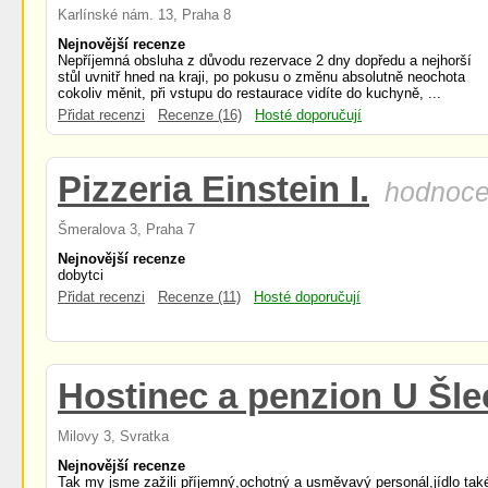
Karlínské nám. 13, Praha 8
Nejnovější recenze
Nepříjemná obsluha z důvodu rezervace 2 dny dopředu a nejhorší
stůl uvnitř hned na kraji, po pokusu o změnu absolutně neochota
cokoliv měnit, při vstupu do restaurace vidíte do kuchyně, ...
Přidat recenzi
Recenze (16)
Hosté doporučují
Pizzeria Einstein I.
hodnoce
Šmeralova 3, Praha 7
Nejnovější recenze
dobytci
Přidat recenzi
Recenze (11)
Hosté doporučují
Hostinec a penzion U Šle
Milovy 3, Svratka
Nejnovější recenze
Tak my jsme zažili příjemný,ochotný a usměvavý personál,jídlo tak