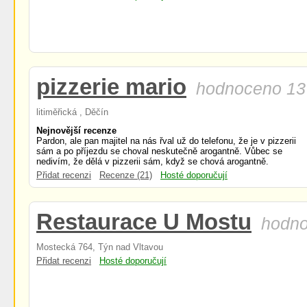
pizzerie mario
hodnoceno 13
litiměřická , Děčín
Nejnovější recenze
Pardon, ale pan majitel na nás řval už do telefonu, že je v pizzerii
sám a po příjezdu se choval neskutečně arogantně. Vůbec se
nedivím, že dělá v pizzerii sám, když se chová arogantně.
Přidat recenzi
Recenze (21)
Hosté doporučují
Restaurace U Mostu
hodno
Mostecká 764, Týn nad Vltavou
Přidat recenzi
Hosté doporučují