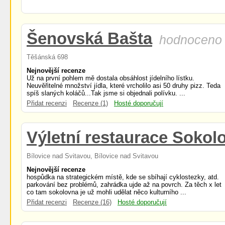
Šenovská Bašta
hodnoceno 
Těšánská 698
Nejnovější recenze
Už na první pohlem mě dostala obsáhlost jídelního lístku.
Neuvěřitelné množství jídla, které vrcholilo asi 50 druhy pizz. Teda
spíš slaných koláčů...Tak jsme si objednali polívku. ...
Přidat recenzi
Recenze (1)
Hosté doporučují
Výletní restaurace Sokol
Bílovice nad Svitavou, Bílovice nad Svitavou
Nejnovější recenze
hospůdka na strategickém místě, kde se sbíhají cyklostezky, atd.
parkování bez problémů, zahrádka ujde až na povrch. Za těch x let
co tam sokolovna je už mohli udělat něco kulturního ...
Přidat recenzi
Recenze (16)
Hosté doporučují