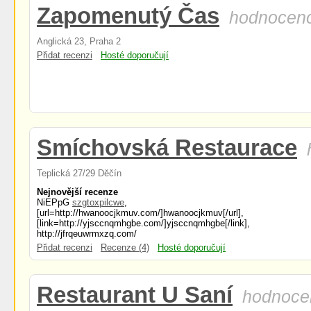
Zapomenutý Čas
hodnoceno
Anglická 23, Praha 2
Přidat recenzi
Hosté doporučují
Smíchovská Restaurace
Teplická 27/29 Děčín
Nejnovější recenze
NiEPpG
szgtoxpilcwe
,
[url=http://hwanoocjkmuv.com/]hwanoocjkmuv[/url],
[link=http://yjsccnqmhgbe.com/]yjsccnqmhgbe[/link],
http://jfrqeuwrmxzq.com/
Přidat recenzi
Recenze (4)
Hosté doporučují
Restaurant U Saní
hodnoce