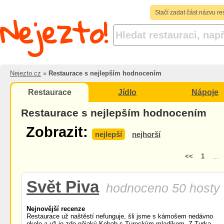
Nejezto!
Stačí zadat část názvu re
Nejezto.cz
»
Restaurace s nejlepším hodnocením
Restaurace
Jídlo
Nápoje
Restaurace s nejlepším hodnocením
Zobrazit:
nejlepší
nejhorší
<<
1
…
Svět Piva
hodnoceno 50 hosty
Nejnovější recenze
Restaurace už naštěstí nefunguje, šli jsme s kámošem nedávno
okolo a už je zde nějaký Kebab s Tureckým mladíkem. Z Turka