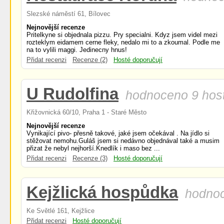
Slezské náměstí 61, Bílovec
Nejnovější recenze
Pritelkyne si objednala pizzu. Pry specialni. Kdyz jsem videl mezi
rozteklym eidamem cerne fleky, nedalo mi to a zkoumal. Podle me
na to vylili maggi. Jedinecny hnus!
Přidat recenzi
Recenze (2)
Hosté doporučují
U Rudolfina
hodnoceno 9 hos
Křižovnická 60/10, Praha 1 - Staré Město
Nejnovější recenze
Vynikající pivo- přesně takové, jaké jsem očekával . Na jídlo si
stěžovat nemohu.Guláš jsem si nedávno objednával také a musim
přizat že nebyl nejhorší.Knedlík i maso bez ...
Přidat recenzi
Recenze (3)
Hosté doporučují
Kejžlická hospůdka
hodnoc
Ke Světlé 161, Kejžlice
Přidat recenzi
Hosté doporučují