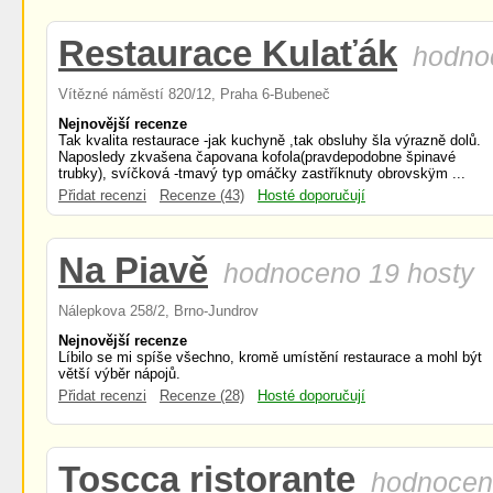
Restaurace Kulaťák
hodno
Vítězné náměstí 820/12, Praha 6-Bubeneč
Nejnovější recenze
Tak kvalita restaurace -jak kuchyně ,tak obsluhy šla výrazně dolů.
Naposledy zkvašena čapovana kofola(pravdepodobne špinavé
trubky), svíčková -tmavý typ omáčky zastříknuty obrovskÿm ...
Přidat recenzi
Recenze (43)
Hosté doporučují
Na Piavě
hodnoceno 19 hosty
Nálepkova 258/2, Brno-Jundrov
Nejnovější recenze
Líbilo se mi spíše všechno, kromě umístění restaurace a mohl být
větší výběr nápojů.
Přidat recenzi
Recenze (28)
Hosté doporučují
Toscca ristorante
hodnocen