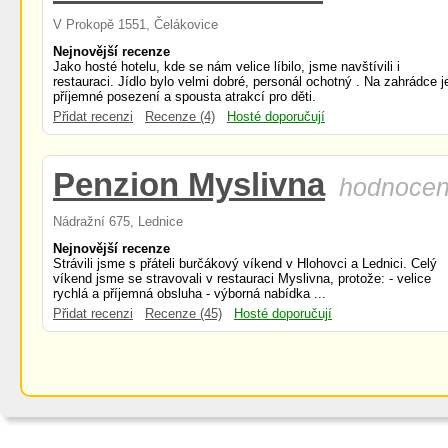
V Prokopě 1551, Čelákovice
Nejnovější recenze
Jako hosté hotelu, kde se nám velice líbilo, jsme navštívili i
restauraci. Jídlo bylo velmi dobré, personál ochotný . Na zahrádce j
příjemné posezení a spousta atrakcí pro děti.
Přidat recenzi
Recenze (4)
Hosté doporučují
Penzion Myslivna
hodnocen
Nádražní 675, Lednice
Nejnovější recenze
Strávili jsme s přáteli burčákový víkend v Hlohovci a Lednici. Celý
víkend jsme se stravovali v restauraci Myslivna, protože: - velice
rychlá a příjemná obsluha - výborná nabídka ...
Přidat recenzi
Recenze (45)
Hosté doporučují