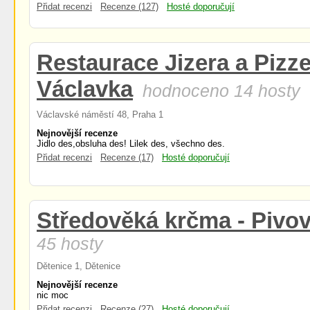
Přidat recenzi
Recenze (127)
Hosté doporučují
Restaurace Jizera a Pizze
Václavka
hodnoceno 14 hosty
Václavské náměstí 48, Praha 1
Nejnovější recenze
Jidlo des,obsluha des! Lilek des, všechno des.
Přidat recenzi
Recenze (17)
Hosté doporučují
Středověká krčma - Pivov
45 hosty
Dětenice 1, Dětenice
Nejnovější recenze
nic moc
Přidat recenzi
Recenze (27)
Hosté doporučují