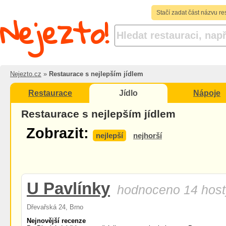
Nejezto!
Stačí zadat část názvu re
Nejezto.cz
»
Restaurace s nejlepším jídlem
Restaurace
Jídlo
Nápoje
Restaurace s nejlepším jídlem
Zobrazit:
nejlepší
nejhorší
U Pavlínky
hodnoceno 14 host
Dřevařská 24, Brno
Nejnovější recenze