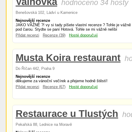
Valnovka
hodnoceno 34 hosty
Benešovská 102, Ládví u Kamenice
Nejnovější recenze
JAKO VÁŽNĚ ?! vy si tady píšete vlastní recenze ? Tohle je vážně
pod čarou. Stydte se paní Hotová. Tohle se mi vážně nelíbí
Přidat recenzi
Recenze (39)
Hosté doporučují
Musta Koira restaurant
h
Do Říčan 442, Praha 9
Nejnovější recenze
děkujeme za vánoční večírek a přejeme hodně štěstí!
Přidat recenzi
Recenze (67)
Hosté doporučují
Restaurace u Tlustých
ho
Pekařská 88, Lednice na Moravě