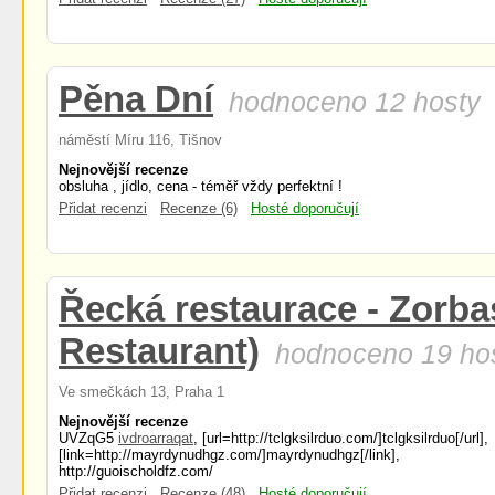
Pěna Dní
hodnoceno 12 hosty
náměstí Míru 116, Tišnov
Nejnovější recenze
obsluha , jídlo, cena - téměř vždy perfektní !
Přidat recenzi
Recenze (6)
Hosté doporučují
Řecká restaurace - Zorba
Restaurant)
hodnoceno 19 ho
Ve smečkách 13, Praha 1
Nejnovější recenze
UVZqG5
ivdroarraqat
, [url=http://tclgksilrduo.com/]tclgksilrduo[/url],
[link=http://mayrdynudhgz.com/]mayrdynudhgz[/link],
http://guoischoldfz.com/
Přidat recenzi
Recenze (48)
Hosté doporučují