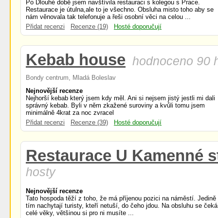
Po Dlouhé době jsem navštívila restauraci s kolegou s Prace.
Restaurace je útulna,ale to je všechno. Obsluha misto toho aby se
nám věnovala tak telefonuje a řeši osobní věci na celou ...
Přidat recenzi
Recenze (19)
Hosté doporučují
Kebab house
hodnoceno 90 
Bondy centrum, Mladá Boleslav
Nejnovější recenze
Nejhorší kebab který jsem kdy měl. Ani si nejsem jistý jestli mi dali
správný kebab. Byli v něm zkažené suroviny a kvůli tomu jsem
minimálně 4krat za noc zvracel
Přidat recenzi
Recenze (39)
Hosté doporučují
Restaurace U Kamenné s
hosty
Nejnovější recenze
Tato hospoda těží z toho, že má příjenou pozici na náměstí. Jedině
tím nachytají turisty, kteří netuší, do čeho jdou. Na obsluhu se čeká
celé věky, většinou si pro ni musíte ...