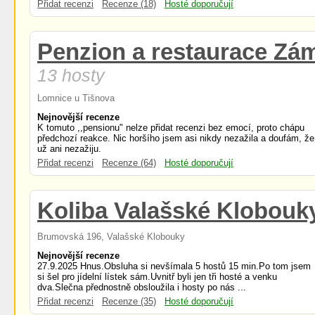
Přidat recenzi
Recenze (18)
Hosté doporučují
Penzion a restaurace Zá
13 hosty
Lomnice u Tišnova
Nejnovější recenze
K tomuto ,,pensionu" nelze přidat recenzi bez emocí, proto chápu
předchozí reakce. Nic horšího jsem asi nikdy nezažila a doufám, že
už ani nezažiju.
Přidat recenzi
Recenze (64)
Hosté doporučují
Koliba Valašské Klobouk
Brumovská 196, Valašské Klobouky
Nejnovější recenze
27.9.2025 Hnus.Obsluha si nevšímala 5 hostů 15 min.Po tom jsem
si šel pro jídelní lístek sám.Uvnitř byli jen tři hosté a venku
dva.Slečna přednostně obsloužila i hosty po nás ...
Přidat recenzi
Recenze (35)
Hosté doporučují