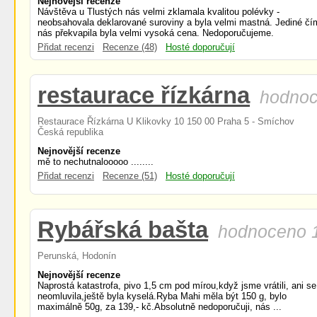
Nejnovější recenze
Návštěva u Tlustých nás velmi zklamala kvalitou polévky -
neobsahovala deklarované suroviny a byla velmi mastná. Jediné čí
nás překvapila byla velmi vysoká cena. Nedoporučujeme.
Přidat recenzi
Recenze (48)
Hosté doporučují
restaurace řízkárna
hodnoc
Restaurace Řízkárna U Klikovky 10 150 00 Praha 5 - Smíchov
Česká republika
Nejnovější recenze
mě to nechutnalooooo ........
Přidat recenzi
Recenze (51)
Hosté doporučují
Rybářská bašta
hodnoceno 1
Perunská, Hodonín
Nejnovější recenze
Naprostá katastrofa, pivo 1,5 cm pod mírou,když jsme vrátili, ani se
neomluvila,ještě byla kyselá.Ryba Mahi měla být 150 g, bylo
maximálně 50g, za 139,- kč.Absolutně nedoporučuji, nás ...